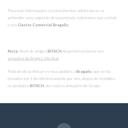
Para mais informações, esclarecimentos adicionais ou se
pretender uma sugestão de encomenda, solicitamos que contate
o seu
Gestor Comercial Bragalis.
Nota
: Stock de artigos
BOSCH
disponível em breve nos
armazéns de Braga e Vila Real
.
Pode desde já efetuar os seus pedidos à
Bragalis
, que serão
enviados em 1 dia útil diretamente por nós, depois de recebidos
os produtos
BOSCH
, dos outros armazéns do Grupo.