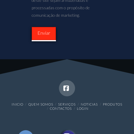
deste site sejam armazenadas e
processadas com o propósito de
comunicação de marketing.
Facebook
INICIO
QUEM SOMOS
SERVIÇOS
NOTICIAS
PRODUTOS
CONTACTOS
LOGIN