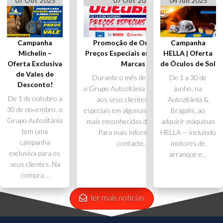
07 Out 2025
07 Out 2025
04 Jun 2025
Campanha
Promoção de Outubro –
Campanha
Michelin –
Preços Especiais em Grandes
HELLA | Oferta
Oferta Exclusiva
Marcas
de Óculos de Sol
de Vales de
Durante o mês de outubro,
De 1 a 30 de
Desconto!
o Grupo Autozitânia disponibiliza
junho, na
De 1 de outubro a
aos seus clientes preços
Autozitânia &
30 de novembro, o
especiais em algumas das marcas
Bragalis, ao
Grupo Autozitânia
mais reconhecidas do mercado.
adquirir máquinas
tem uma
Para mais informações,
HELLA — incluindo
campanha
contacte…
motores de
exclusiva para os
arranque e…
seus clientes. Na
compra…
ler mais notícias