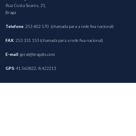
Rua Costa Soares, 21,
Braga
Telefone
: 253 602 570 (chamada para a rede fixa nacional)
FAX
: 253 331 153 (chamada para a rede fixa nacional)
E-mail
: geral@bragalis.com
GPS
: 41.563822,-8.422213