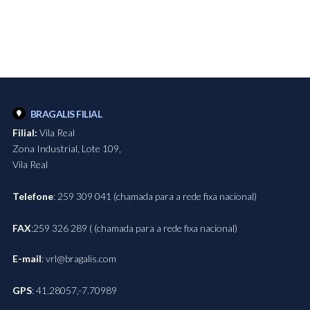
BRAGALIS
FILIAL
Filial:
Vila Real
Zona Industrial, Lote 109,
Vila Real
Telefone
: 259 309 041 (chamada para a rede fixa nacional)
FAX
:259 326 289 ( (chamada para a rede fixa nacional)
E-mail
: vrl@bragalis.com
GPS
: 41.28057,-7.70989