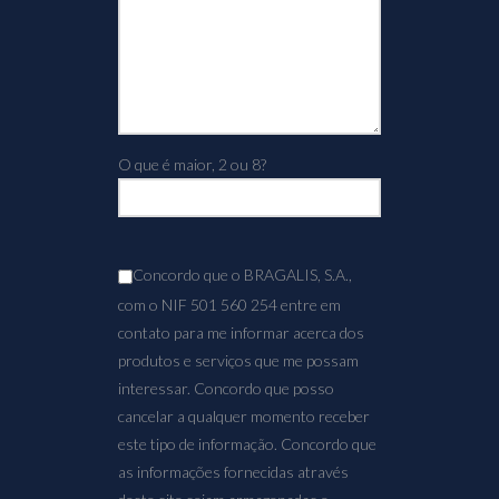
O que é maior, 2 ou 8?
Concordo que o BRAGALIS, S.A.,
com o NIF 501 560 254 entre em
contato para me informar acerca dos
produtos e serviços que me possam
interessar. Concordo que posso
cancelar a qualquer momento receber
este tipo de informação. Concordo que
as informações fornecidas através